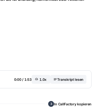
0:00
/
1:53
1.0x
Transkript lesen
In CallFactory kopieren
3