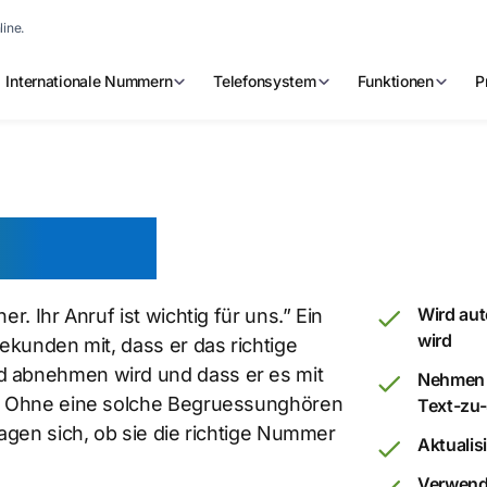
line.
Internationale Nummern
Telefonsystem
Funktionen
P
hricht
Wird aut
r. Ihr Anruf ist wichtig für uns.” Ein
wird
Sekunden mit, dass er das richtige
d abnehmen wird und dass er es mit
Nehmen S
at. Ohne eine solche Begruessunghören
Text-zu
ragen sich, ob sie die richtige Nummer
Aktualisi
Verwende