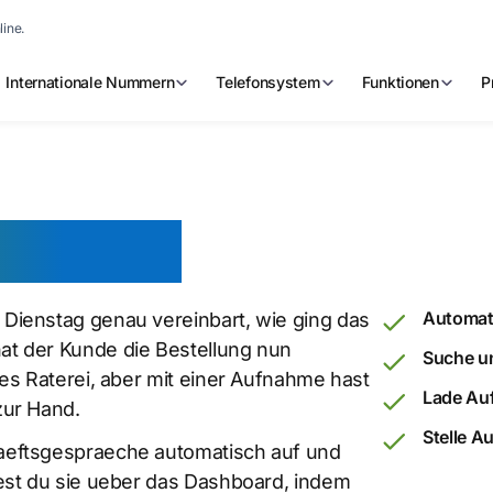
line.
Internationale Nummern
Telefonsystem
Funktionen
P
fnehmen
Automat
Dienstag genau vereinbart, wie ging das
t der Kunde die Bestellung nun
Suche un
es Raterei, aber mit einer Aufnahme hast
Lade Auf
zur Hand.
Stelle A
aeftsgespraeche automatisch auf und
est du sie ueber das Dashboard, indem