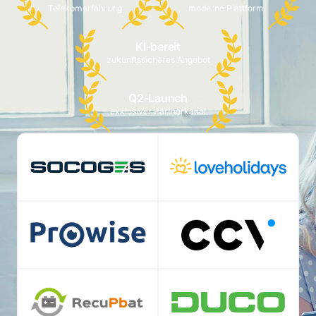
Telekomerfahrung
moderne Plattform
KI-bereit
zukunftssicheres Angebot
Q2-Launch
exklusiver Partnerkanal