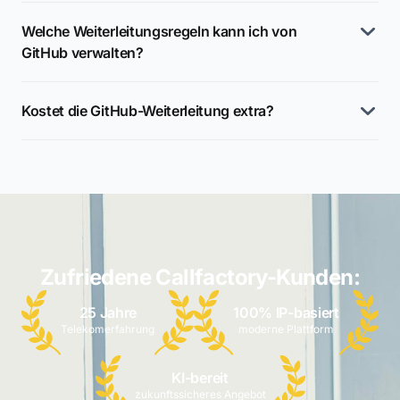
Welche Weiterleitungsregeln kann ich von
GitHub verwalten?
Kostet die GitHub-Weiterleitung extra?
Zufriedene Callfactory-Kunden:
25 Jahre
100% IP-basiert
Telekomerfahrung
moderne Plattform
KI-bereit
zukunftssicheres Angebot