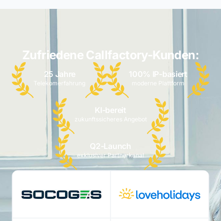
Zufriedene Callfactory-Kunden:
25 Jahre
100% IP-basiert
Telekomerfahrung
moderne Plattform
KI-bereit
zukunftssicheres Angebot
Q2-Launch
exklusiver Partnerkanal