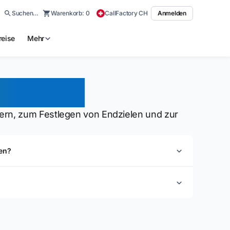
Suchen…
Warenkorb:
0
CallFactory CH
Anmelden
reise
Mehr
guration
rn, zum Festlegen von Endzielen und zur
en?