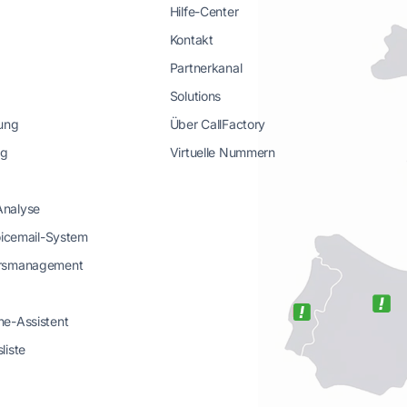
Hilfe-Center
Kontakt
Partnerkanal
Solutions
tung
Über CallFactory
ng
Virtuelle Nummern
Analyse
Voicemail-System
hrsmanagement
he-Assistent
liste