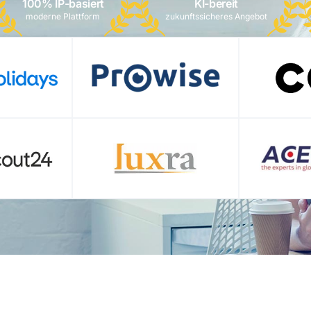
100% IP-basiert
KI-bereit
moderne Plattform
zukunftssicheres Angebot