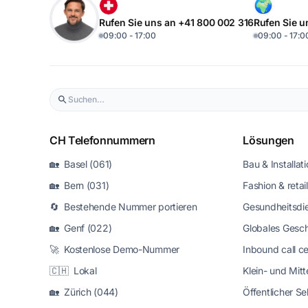
Rufen Sie uns an +41 800 002 316
Rufen Sie u
09:00 - 17:00
09:00 - 17:0
CH Telefonnummern
Lösungen
🏡 Basel (061)
Bau & Installat
🏡 Bern (031)
Fashion & retail
🔄 Bestehende Nummer portieren
Gesundheitsdie
🏡 Genf (022)
Globales Gesc
🚀 Kostenlose Demo-Nummer
Inbound call c
🇨🇭 Lokal
Klein- und Mit
🏡 Zürich (044)
Öffentlicher Se