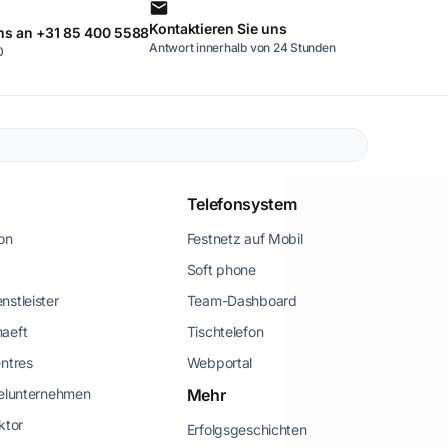
Kontaktieren Sie uns
ns an +31 85 400 5588
Antwort innerhalb von 24 Stunden
0
Telefonsystem
ion
Festnetz auf Mobil
Soft phone
nstleister
Team-Dashboard
haeft
Tischtelefon
entres
Webportal
telunternehmen
Mehr
ktor
Erfolgsgeschichten