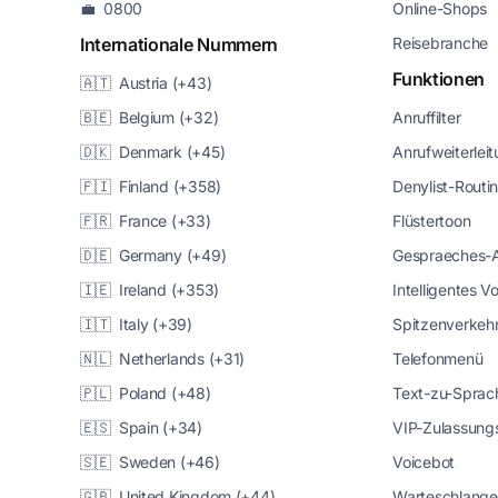
💼 0800
Online-Shops
Internationale Nummern
Reisebranche
Funktionen
🇦🇹 Austria (+43)
🇧🇪 Belgium (+32)
Anruffilter
🇩🇰 Denmark (+45)
Anrufweiterlei
🇫🇮 Finland (+358)
Denylist-Routi
🇫🇷 France (+33)
Flüstertoon
🇩🇪 Germany (+49)
Gespraeches-
🇮🇪 Ireland (+353)
Intelligentes 
🇮🇹 Italy (+39)
Spitzenverke
🇳🇱 Netherlands (+31)
Telefonmenü
🇵🇱 Poland (+48)
Text-zu-Sprac
🇪🇸 Spain (+34)
VIP-Zulassungs
🇸🇪 Sweden (+46)
Voicebot
🇬🇧 United Kingdom (+44)
Warteschlange