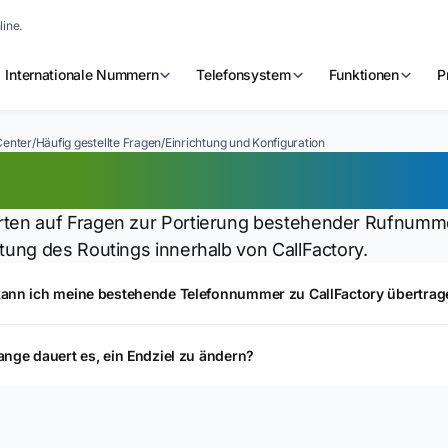
line.
Internationale Nummern
Telefonsystem
Funktionen
P
Center
/
Häufig gestellte Fragen
/
Einrichtung und Konfiguration
nrichtung und Konfi
ten auf Fragen zur Portierung bestehender Rufnumme
htung des Routings innerhalb von CallFactory.
kann ich meine bestehende Telefonnummer zu CallFactory übertrag
ange dauert es, ein Endziel zu ändern?