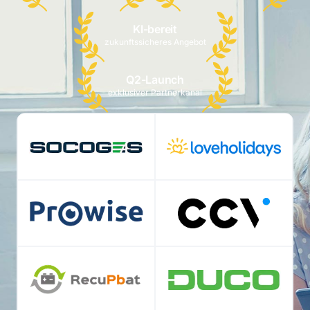
KI-bereit
zukunftssicheres Angebot
Q2-Launch
exklusiver Partnerkanal