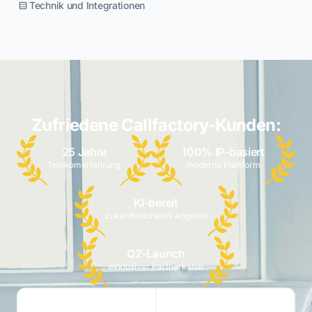
Technik und Integrationen
Zufriedene Callfactory-Kunden:
25 Jahre
100% IP-basiert
Telekomerfahrung
moderne Plattform
KI-bereit
zukunftssicheres Angebot
Q2-Launch
exklusiver Partnerkanal