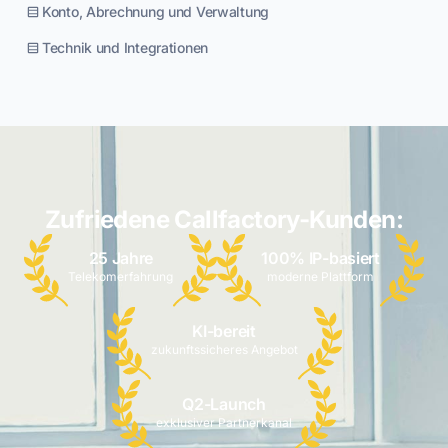
Konto, Abrechnung und Verwaltung
Technik und Integrationen
Zufriedene Callfactory-Kunden:
25 Jahre
100% IP-basiert
Telekomerfahrung
moderne Plattform
KI-bereit
zukunftssicheres Angebot
Q2-Launch
exklusiver Partnerkanal