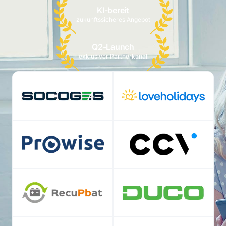
KI-bereit
zukunftssicheres Angebot
Q2-Launch
exklusiver Partnerkanal