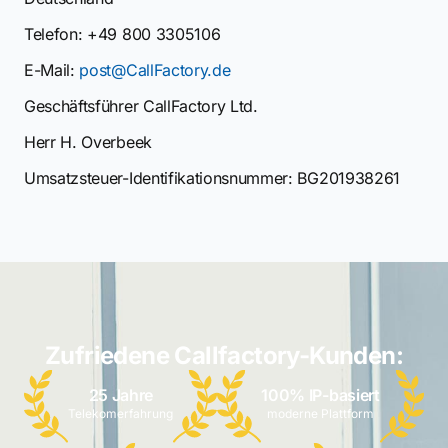
Telefon: +49 800 3305106
E-Mail:
post@CallFactory.de
Geschäftsführer CallFactory Ltd.
Herr H. Overbeek
Umsatzsteuer-Identifikationsnummer: BG201938261
Zufriedene Callfactory-Kunden:
25 Jahre
100% IP-basiert
Telekomerfahrung
moderne Plattform