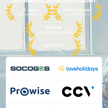
Zufriedene Callfactory-Kunden:
25 Jahre
100% IP-basiert
Telekomerfahrung
moderne Plattform
KI-bereit
zukunftssicheres Angebot
Q2-Launch
exklusiver Partnerkanal