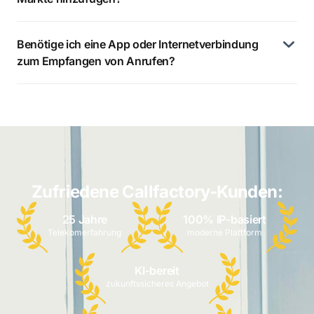
Benötige ich eine App oder Internetverbindung
zum Empfangen von Anrufen?
Zufriedene Callfactory-Kunden:
25 Jahre
100% IP-basiert
Telekomerfahrung
moderne Plattform
KI-bereit
zukunftssicheres Angebot