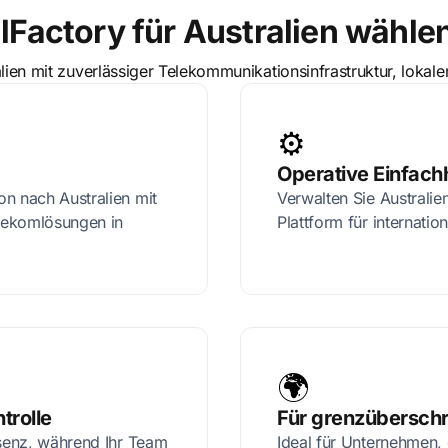
actory für Australien wähle
tralien mit zuverlässiger Telekommunikationsinfrastruktur, l
⚙️
Operative Einfachh
n nach Australien mit
Verwalten Sie Australie
lekomlösungen in
Plattform für internati
🌍
trolle
Für grenzüberschr
äsenz, während Ihr Team
Ideal für Unternehmen,