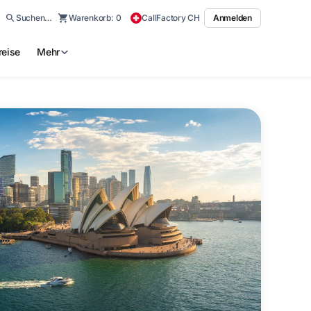
Suchen…
Warenkorb:
0
CallFactory CH
Anmelden
reise
Mehr