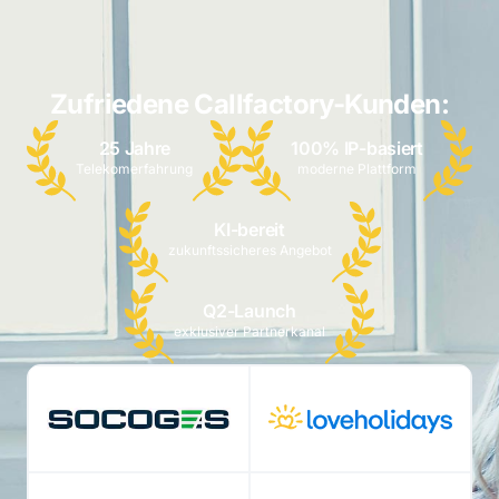
Zufriedene Callfactory-Kunden:
25 Jahre
100% IP-basiert
Telekomerfahrung
moderne Plattform
KI-bereit
zukunftssicheres Angebot
Q2-Launch
exklusiver Partnerkanal